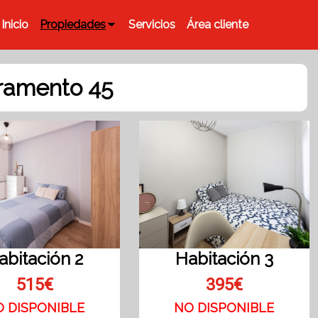
Inicio
Propiedades
Servicios
Área cliente
ramento 45
Habitación 3
abitación 2
395€
515€
NO DISPONIBLE
O DISPONIBLE