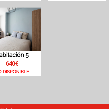
abitación 5
640€
O DISPONIBLE
ión BETA.