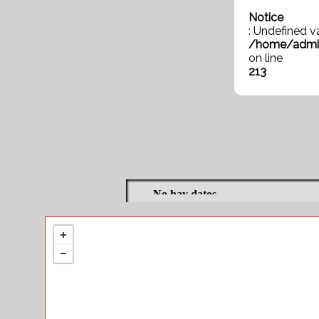
Notice
: Undefined va
/home/admin
on line
213