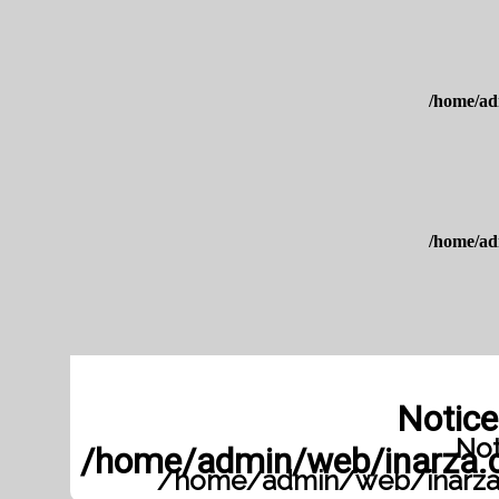
/home/ad
/home/ad
Notice
Not
/home/admin/web/inarza.c
/home/admin/web/inarza.